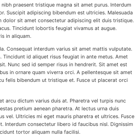
et nibh praesent tristique magna sit amet purus. Interdum
tor. Suscipit adipiscing bibendum est ultricies. Malesuada
olor sit amet consectetur adipiscing elit duis tristique.
acus. Tincidunt lobortis feugiat vivamus at augue.
is in aliquam.
da. Consequat interdum varius sit amet mattis vulputate.
s. Tincidunt id aliquet risus feugiat in ante metus. Amet
 sit. Nunc sed id semper risus in hendrerit. Sit amet est
bus in ornare quam viverra orci. A pellentesque sit amet
 felis bibendum ut tristique et. Fusce ut placerat orci
t arcu dictum varius duis at. Pharetra vel turpis nunc
gestas pretium aenean pharetra. At lectus urna duis
us vel. Ultricies mi eget mauris pharetra et ultrices. Fusce
t. Interdum consectetur libero id faucibus nisl. Dignissim
idunt tortor aliquam nulla facilisi.