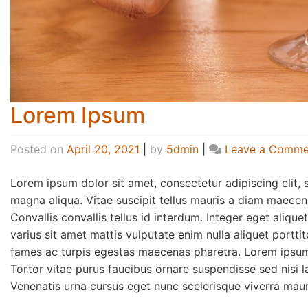
Lorem Ipsum
Posted on
April 20, 2021
|
by
5dmin
|
Leave a Comme
Lorem ipsum dolor sit amet, consectetur adipiscing elit,
magna aliqua. Vitae suscipit tellus mauris a diam maecena
Convallis convallis tellus id interdum. Integer eget aliqu
varius sit amet mattis vulputate enim nulla aliquet portti
fames ac turpis egestas maecenas pharetra. Lorem ipsum d
Tortor vitae purus faucibus ornare suspendisse sed nisi l
Venenatis urna cursus eget nunc scelerisque viverra maur