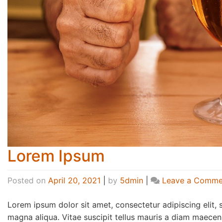
Lorem Ipsum
Posted on
April 20, 2021
|
by
5dmin
|
Leave a Comme
Lorem ipsum dolor sit amet, consectetur adipiscing elit,
magna aliqua. Vitae suscipit tellus mauris a diam maecena