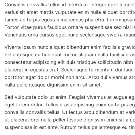
Convallis convallis tellus id interdum. Integer eget aliqu
varius sit amet mattis vulputate enim nulla aliquet portti
fames ac turpis egestas maecenas pharetra. Lorem ipsum d
Tortor vitae purus faucibus ornare suspendisse sed nisi l
Venenatis urna cursus eget nunc scelerisque viverra maur
Viverra ipsum nunc aliquet bibendum enim facilisis gravi
Pellentesque eu tincidunt tortor aliquam nulla facilisi cra
consectetur adipiscing elit duis tristique sollicitudin nibh
placerat in egestas erat. Scelerisque fermentum dui fauci
porttitor eget dolor morbi non arcu. Arcu dui vivamus arcu
nulla pellentesque dignissim enim sit amet.
Sed vulputate odio ut enim. Feugiat vivamus at augue ege
eget lorem dolor. Tellus cras adipiscing enim eu turpis e
convallis convallis tellus. Ut lectus arcu bibendum at vari
ut placerat orci nulla pellentesque dignissim enim sit ame
suspendisse in est ante. Rutrum tellus pellentesque eu tinc