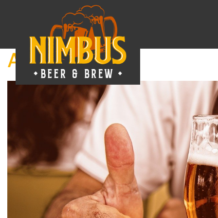
Author:
5dmin