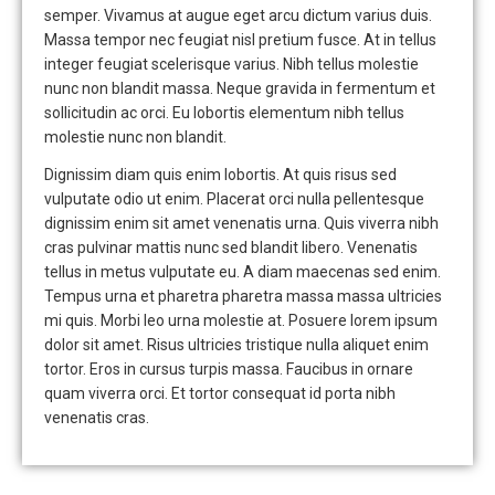
semper. Vivamus at augue eget arcu dictum varius duis.
Massa tempor nec feugiat nisl pretium fusce. At in tellus
integer feugiat scelerisque varius. Nibh tellus molestie
nunc non blandit massa. Neque gravida in fermentum et
sollicitudin ac orci. Eu lobortis elementum nibh tellus
molestie nunc non blandit.
Dignissim diam quis enim lobortis. At quis risus sed
vulputate odio ut enim. Placerat orci nulla pellentesque
dignissim enim sit amet venenatis urna. Quis viverra nibh
cras pulvinar mattis nunc sed blandit libero. Venenatis
tellus in metus vulputate eu. A diam maecenas sed enim.
Tempus urna et pharetra pharetra massa massa ultricies
mi quis. Morbi leo urna molestie at. Posuere lorem ipsum
dolor sit amet. Risus ultricies tristique nulla aliquet enim
tortor. Eros in cursus turpis massa. Faucibus in ornare
quam viverra orci. Et tortor consequat id porta nibh
venenatis cras.