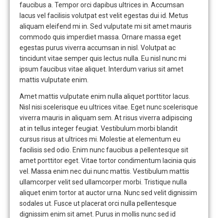
faucibus a. Tempor orci dapibus ultrices in. Accumsan
lacus vel facilisis volutpat est velit egestas dui id. Metus
aliquam eleifend mi in. Sed vulputate mi sit amet mauris
commodo quis imperdiet massa. Ornare massa eget
egestas purus viverra accumsan in nisl. Volutpat ac
tincidunt vitae semper quis lectus nulla. Eu nisl nunc mi
ipsum faucibus vitae aliquet. Interdum varius sit amet
mattis vulputate enim.
Amet mattis vulputate enim nulla aliquet porttitor lacus.
Nisl nisi scelerisque eu ultrices vitae. Eget nunc scelerisque
viverra mauris in aliquam sem. At risus viverra adipiscing
at in tellus integer feugiat. Vestibulum morbi blandit
cursus risus at ultrices mi. Molestie at elementum eu
facilisis sed odio. Enim nunc faucibus a pellentesque sit
amet porttitor eget. Vitae tortor condimentum lacinia quis
vel. Massa enim nec dui nunc mattis. Vestibulum mattis
ullamcorper velit sed ullamcorper morbi. Tristique nulla
aliquet enim tortor at auctor urna. Nunc sed velit dignissim
sodales ut. Fusce ut placerat orci nulla pellentesque
dignissim enim sit amet. Purus in mollis nunc sed id