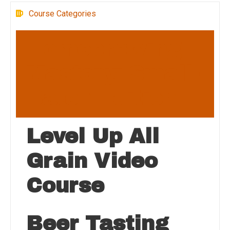
Course Categories
Homebrewing
Mastery: Small-
Batch Edition
Level Up All
Grain Video
Course
Beer Tasting