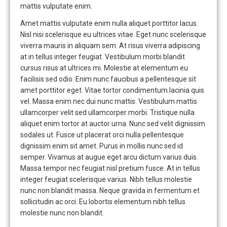
mattis vulputate enim.
Amet mattis vulputate enim nulla aliquet porttitor lacus.
Nisl nisi scelerisque eu ultrices vitae. Eget nunc scelerisque
viverra mauris in aliquam sem. At risus viverra adipiscing
at in tellus integer feugiat. Vestibulum morbi blandit
cursus risus at ultrices mi. Molestie at elementum eu
facilisis sed odio. Enim nunc faucibus a pellentesque sit
amet porttitor eget. Vitae tortor condimentum lacinia quis
vel. Massa enim nec dui nunc mattis. Vestibulum mattis
ullamcorper velit sed ullamcorper morbi. Tristique nulla
aliquet enim tortor at auctor urna. Nunc sed velit dignissim
sodales ut. Fusce ut placerat orci nulla pellentesque
dignissim enim sit amet. Purus in mollis nunc sed id
semper. Vivamus at augue eget arcu dictum varius duis.
Massa tempor nec feugiat nisl pretium fusce. At in tellus
integer feugiat scelerisque varius. Nibh tellus molestie
nunc non blandit massa. Neque gravida in fermentum et
sollicitudin ac orci. Eu lobortis elementum nibh tellus
molestie nunc non blandit.